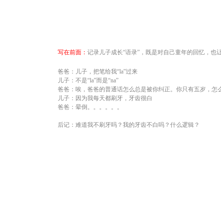
写在前面：
记录儿子成长“语录”，既是对自己童年的回忆，也
爸爸：儿子，把笔给我“
la
”过来
儿子：不是“
la
”而是“
na
”
爸爸：唉，爸爸的普通话怎么总是被你纠正。你只有五岁，怎
儿子：因为我每天都刷牙，牙齿很白
爸爸：晕倒。。。。。。
后记：难道我不刷牙吗？我的牙齿不白吗？什么逻辑？